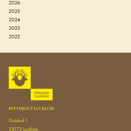
2026
2025
2024
2023
2022
RITTERGUT LUCKLUM
Gutshof 1
38173 Lucklum