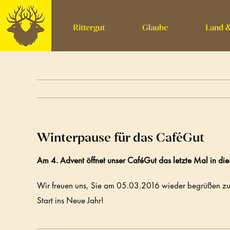
Skip
to
Rittergut
Glaube
Land &
content
Winterpause für das CaféGut
Am 4. Advent öffnet unser CaféGut das letzte Mal in dies
Wir freuen uns, Sie am 05.03.2016 wieder begrüßen zu 
Start ins Neue Jahr!