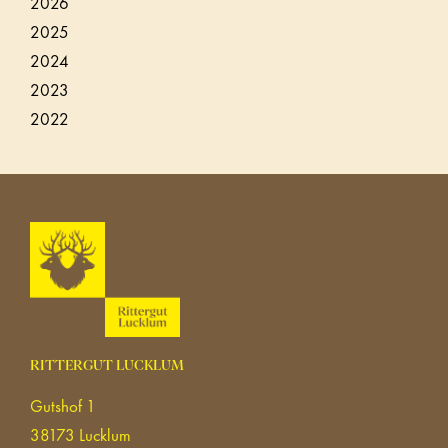
2026
2025
2024
2023
2022
RITTERGUT LUCKLUM
Gutshof 1
38173 Lucklum