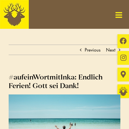
Skip
to
content
Previous
Next
#aufeinWortmitInka: Endlich
Ferien! Gott sei Dank!