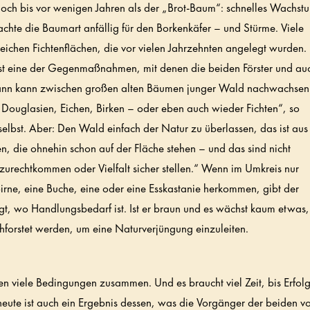
noch bis vor wenigen Jahren als der „Brot-Baum“: schnelles Wachst
chte die Baumart anfällig für den Borkenkäfer – und Stürme. Viele
reichen Fichtenflächen, die vor vielen Jahrzehnten angelegt wurden.
 ist eine der Gegenmaßnahmen, mit denen die beiden Förster und au
 dann kann zwischen großen alten Bäumen junger Wald nachwachsen
 Douglasien, Eichen, Birken – oder eben auch wieder Fichten“, so
selbst. Aber: Den Wald einfach der Natur zu überlassen, das ist aus
en, die ohnehin schon auf der Fläche stehen – und das sind nicht
 zurechtkommen oder Vielfalt sicher stellen.“ Wenn im Umkreis nur
irne, eine Buche, eine oder eine Esskastanie herkommen, gibt der
gt, wo Handlungsbedarf ist. Ist er braun und es wächst kaum etwas,
chforstet werden, um eine Naturverjüngung einzuleiten.
viele Bedingungen zusammen. Und es braucht viel Zeit, bis Erfol
heute ist auch ein Ergebnis dessen, was die Vorgänger der beiden v