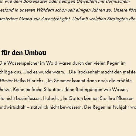
ngen wie dem Borkenkäfer oder heftigen Unwettern mit stürmischem
tand in unseren Wäldern schon seit einigen Jahren zu. Unsere Förs
trotzdem Grund zur Zuversicht gibt. Und mit welchen Strategien die
n für den Umbau
: Die Wasserspeicher im Wald waren durch den vielen Regen im
schläge aus. Und es wurde warm. „Die Trockenheit macht den meist
r Förster Heiko Hinrichs. „Im Sommer kommt dann noch die erhöhte
hinzu. Keine einfache Situation, denn Bedingungen wie Wasser,
e nicht beeinflussen. Holoch: „Im Garten können Sie Ihre Pflanzen
ndwirtschaft – natürlich nicht bewässern. Der Regen im Frühjahr w