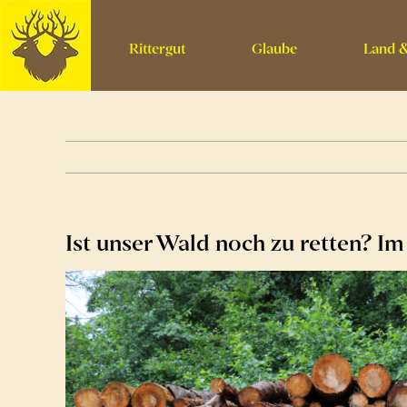
Skip
to
Rittergut
Glaube
Land &
content
Ist unser Wald noch zu retten? I