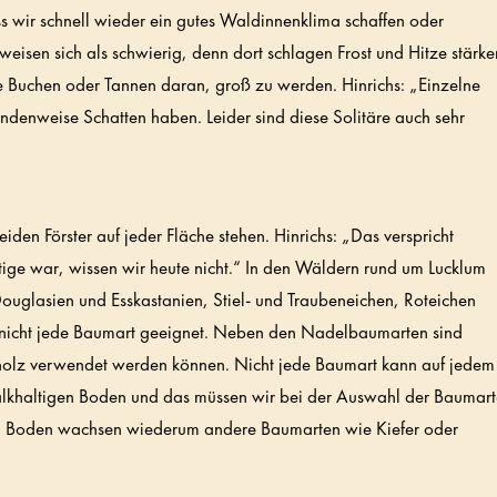
ss wir schnell wieder ein gutes Waldinnenklima schaffen oder
weisen sich als schwierig, denn dort schlagen Frost und Hitze stärke
e Buchen oder Tannen daran, groß zu werden. Hinrichs: „Einzelne
ndenweise Schatten haben. Leider sind diese Solitäre auch sehr
eiden Förster auf jeder Fläche stehen. Hinrichs: „Das verspricht
htige war, wissen wir heute nicht.“ In den Wäldern rund um Lucklum
ouglasien und Esskastanien, Stiel- und Traubeneichen, Roteichen
gs nicht jede Baumart geeignet. Neben den Nadelbaumarten sind
holz verwendet werden können. Nicht jede Baumart kann auf jedem
lkhaltigen Boden und das müssen wir bei der Auswahl der Baumar
igen Boden wachsen wiederum andere Baumarten wie Kiefer oder