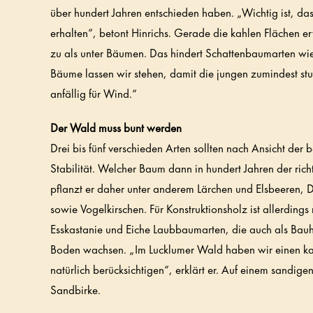
über hundert Jahren entschieden haben. „Wichtig ist, da
erhalten“, betont Hinrichs. Gerade die kahlen Flächen er
zu als unter Bäumen. Das hindert Schattenbaumarten wi
Bäume lassen wir stehen, damit die jungen zumindest stu
anfällig für Wind.“
Der Wald muss bunt werden
Drei bis fünf verschieden Arten sollten nach Ansicht der b
Stabilität. Welcher Baum dann in hundert Jahren der ric
pflanzt er daher unter anderem Lärchen und Elsbeeren, D
sowie Vogelkirschen. Für Konstruktionsholz ist allerdin
Esskastanie und Eiche Laubbaumarten, die auch als Bau
Boden wachsen. „Im Lucklumer Wald haben wir einen ka
natürlich berücksichtigen“, erklärt er. Auf einem sand
Sandbirke.