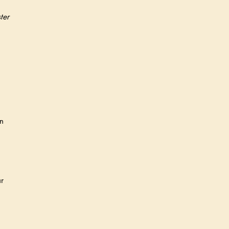
ter
en
ar