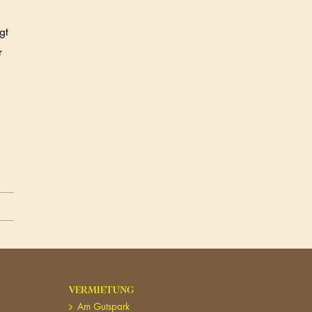
gt
r
VERMIETUNG
Am Gutspark