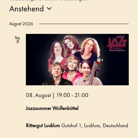
Anstehend
Datum
August 2026
wählen.
Sa.
8
08. August | 19:00
-
21:00
Jazzsommer Wolfenbüttel
Rittergut Lucklum
Gutshof 1, Lucklum, Deutschland