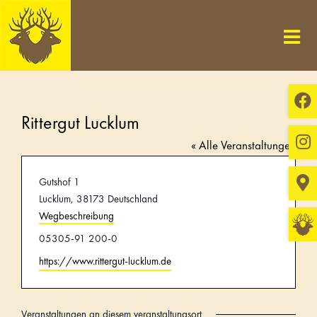
Skip
to
content
Rittergut Lucklum
« Alle Veranstaltungen
Adresse
Gutshof 1
Lucklum
,
38173
Deutschland
Wegbeschreibung
Telefon
05305-91 200-0
Webseite
https://www.rittergut-lucklum.de
Veranstaltungen an diesem veranstaltungsort